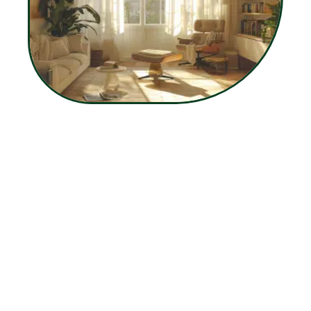
12 mars 2026
Location d’appartement non déclarée : procédures et
implications
Contact
Mentions Légales
Sitemap
© 2025 | chezmellia.net