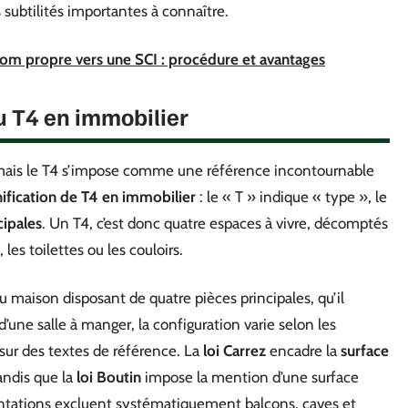
 subtilités importantes à connaître.
nom propre vers une SCI : procédure et avantages
u T4 en immobilier
, mais le T4 s’impose comme une référence incontournable
nification de T4 en immobilier
: le « T » indique « type », le
cipales
. Un T4, c’est donc quatre espaces à vivre, décomptés
les toilettes ou les couloirs.
 maison disposant de quatre pièces principales, qu’il
d’une salle à manger, la configuration varie selon les
ur des textes de référence. La
loi Carrez
encadre la
surface
andis que la
loi Boutin
impose la mention d’une surface
mentations excluent systématiquement balcons, caves et