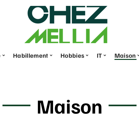
e
Habillement
Hobbies
IT
Maison
Maison