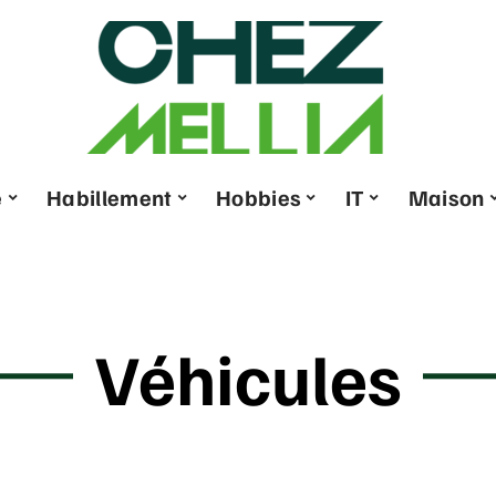
e
Habillement
Hobbies
IT
Maison
Véhicules