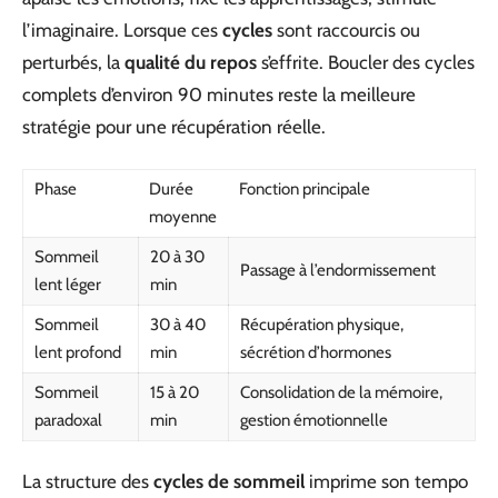
l’imaginaire. Lorsque ces
cycles
sont raccourcis ou
perturbés, la
qualité du repos
s’effrite. Boucler des cycles
complets d’environ 90 minutes reste la meilleure
stratégie pour une récupération réelle.
Phase
Durée
Fonction principale
moyenne
Sommeil
20 à 30
Passage à l’endormissement
lent léger
min
Sommeil
30 à 40
Récupération physique,
lent profond
min
sécrétion d’hormones
Sommeil
15 à 20
Consolidation de la mémoire,
paradoxal
min
gestion émotionnelle
La structure des
cycles de sommeil
imprime son tempo