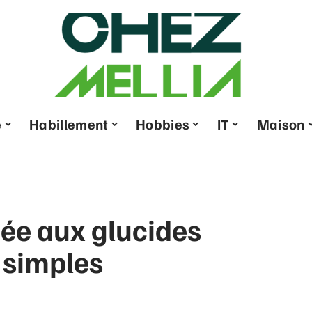
e
Habillement
Hobbies
IT
Maison
 liée aux glucides
 simples