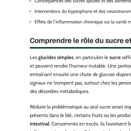
Conséquences des sucres ajoutés et des aliment
Interventions du tryptophane et des neurotrans
Effets de l’inflammation chronique sur la santé 
Comprendre le rôle du sucre et
Les
glucides simples
, en particulier le
sucre
raff
et peuvent rendre l’humeur instable. Une portion
entraînant ensuite une chute de glucose disponible
signaux ne trompent pas, surtout chez les pers
des désordres métaboliques.
Réduire la problématique au seul sucre serait tro
présents dans le blé, certains fruits ou les produit
intestinal
. Consommés en excès, ils favorisent b