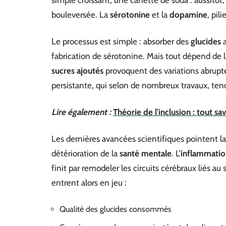
simple croissant, une canette de soda : aussitôt
bouleversée. La
sérotonine
et la
dopamine
, pil
Le processus est simple : absorber des
glucides
a
fabrication de sérotonine. Mais tout dépend de 
sucres ajoutés
provoquent des variations abrupte
persistante, qui selon de nombreux travaux, tend
Lire également :
Théorie de l'inclusion : tout sa
Les dernières avancées scientifiques pointent l
détérioration de la
santé mentale
. L’
inflammatio
finit par remodeler les circuits cérébraux liés au
entrent alors en jeu :
Qualité des glucides consommés