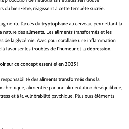
, la production de neurotransmetteurs s’en trouve
iers du bien-être, réagissent à cette tempête sucrée.
ugmente l’accès du
tryptophane
au cerveau, permettant la
la nature des
aliments
. Les
aliments transformés
et les
s de la glycémie. Avec pour corollaire une inflammation
 à favoriser les
troubles de l’humeur
et la
dépression
.
voir sur ce concept essentiel en 2025 !
a responsabilité des
aliments transformés
dans la
n
chronique, alimentée par une alimentation déséquilibrée,
 stress et à la vulnérabilité psychique. Plusieurs éléments