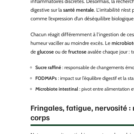
inflammatoires discrètes. Désormais, la recherch
digestive sur la
santé mentale
. L’irritabilité n’
comme l’expression d’un déséquilibre biologique 
Chacun réagit différemment à l’ingestion de ces g
humeur vaciller au moindre excès. Le
microbiot
de
glucose
ou de
fructose
avalée chaque jour : to
Sucre raffiné
: responsable de changements émot
FODMAPs
: impact sur l’équilibre digestif et la st
Microbiote intestinal
: pivot entre alimentation 
Fringales, fatigue, nervosité :
corps