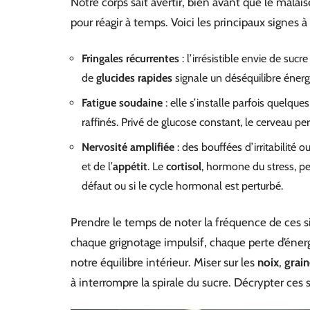
Notre corps sait avertir, bien avant que le malaise
pour réagir à temps. Voici les principaux signes à
Fringales récurrentes
: l’irrésistible envie de su
de
glucides rapides
signale un déséquilibre énerg
Fatigue soudaine
: elle s’installe parfois quelqu
raffinés. Privé de glucose constant, le cerveau perd
Nervosité amplifiée
: des bouffées d’irritabilité
et de l’
appétit
. Le
cortisol
, hormone du stress, p
défaut ou si le cycle hormonal est perturbé.
Prendre le temps de noter la fréquence de ces 
chaque grignotage impulsif, chaque perte d’éner
notre équilibre intérieur. Miser sur les
noix
,
grai
à interrompre la spirale du sucre. Décrypter ces