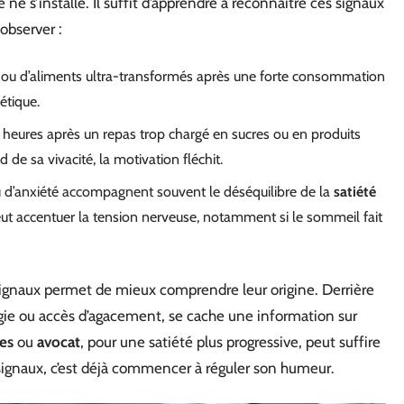
 ne s’installe. Il suffit d’apprendre à reconnaître ces signaux
 observer :
cre ou d’aliments ultra-transformés après une forte consommation
étique.
es heures après un repas trop chargé en sucres ou en produits
 de sa vivacité, la motivation fléchit.
 ou d’anxiété accompagnent souvent le déséquilibre de la
satiété
eut accentuer la tension nerveuse, notamment si le sommeil fait
signaux permet de mieux comprendre leur origine. Derrière
gie ou accès d’agacement, se cache une information sur
nes
ou
avocat
, pour une satiété plus progressive, peut suffire
 signaux, c’est déjà commencer à réguler son humeur.