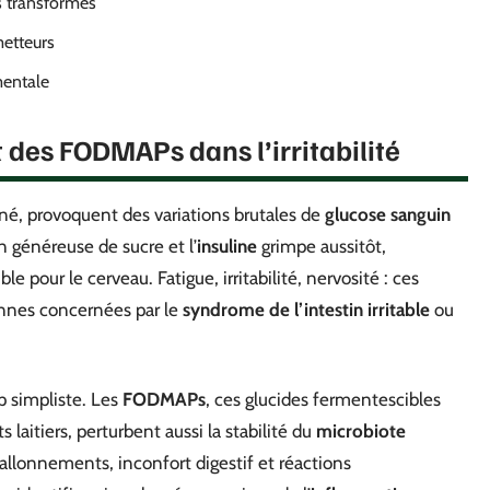
s transformés
metteurs
mentale
 des FODMAPs dans l’irritabilité
iné, provoquent des variations brutales de
glucose sanguin
 généreuse de sucre et l’
insuline
grimpe aussitôt,
 pour le cerveau. Fatigue, irritabilité, nervosité : ces
onnes concernées par le
syndrome de l’intestin irritable
ou
p simpliste. Les
FODMAPs
, ces glucides fermentescibles
s laitiers, perturbent aussi la stabilité du
microbiote
allonnements, inconfort digestif et réactions