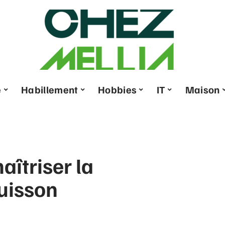
e
Habillement
Hobbies
IT
Maison
aîtriser la
cuisson