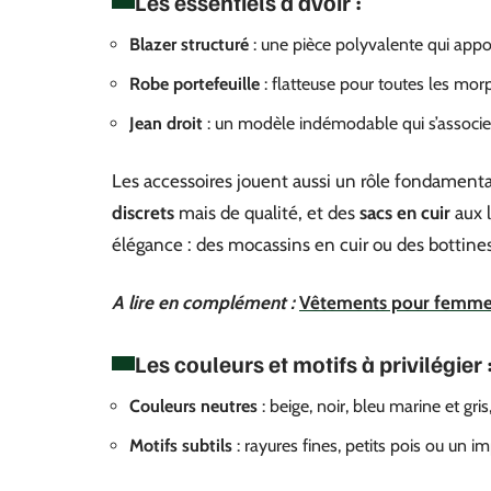
Les essentiels à avoir :
Blazer structuré
: une pièce polyvalente qui appo
Robe portefeuille
: flatteuse pour toutes les morp
Jean droit
: un modèle indémodable qui s’associe 
Les accessoires jouent aussi un rôle fondamental
discrets
mais de qualité, et des
sacs en cuir
aux l
élégance : des mocassins en cuir ou des bottines
A lire en complément :
Vêtements pour femme pe
Les couleurs et motifs à privilégier 
Couleurs neutres
: beige, noir, bleu marine et gri
Motifs subtils
: rayures fines, petits pois ou un i