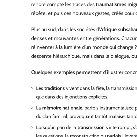
rendre compte les traces des
traumatismes migr
répète, et puis ces nouveaux gestes, créés pour
Plus au sud, dans les sociétés d’
Afrique subsaha
denses et mouvantes entre générations. Chacun ch
réinventer à la lumière d’un monde qui change ? 
descente hiérarchique, mais dans le dialogue, ou 
Quelques exemples permettent d’illustrer concrè
Les
traditions
vivent dans la fête, la transmissio
que dans des injonctions explicites.
La
mémoire nationale
, parfois instrumentalisée 
du clan familial, provoquant tantôt malaise, tant
Lorsqu’un pan de la
transmission
s’interrompt, s
les questions, la reconstruction ou parfois l’inve