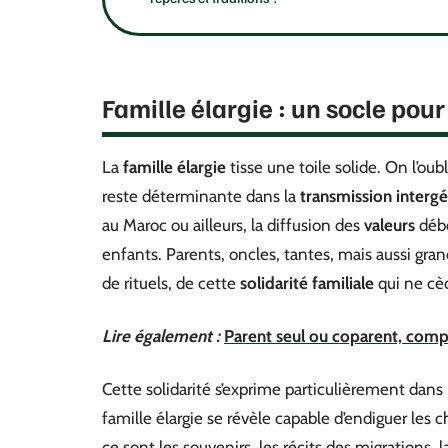
Famille élargie : un socle pou
La
famille élargie
tisse une toile solide. On l’oubl
reste déterminante dans la
transmission intergé
au Maroc ou ailleurs, la diffusion des
valeurs
débo
enfants. Parents, oncles, tantes, mais aussi gran
de rituels, de cette
solidarité familiale
qui ne cèd
Lire également :
Parent seul ou coparent, compr
Cette solidarité s’exprime particulièrement dans l
famille élargie se révèle capable d’endiguer les c
ce sont les souvenirs, les récits des migrations