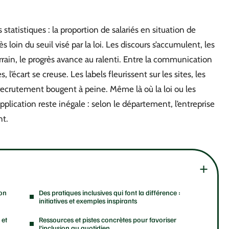
 statistiques : la proportion de salariés en situation de
 loin du seuil visé par la loi. Les discours s’accumulent, les
rrain, le progrès avance au ralenti. Entre la communication
l’écart se creuse. Les labels fleurissent sur les sites, les
recrutement bougent à peine. Même là où la loi ou les
pplication reste inégale : selon le département, l’entreprise
nt.
-on
Des pratiques inclusives qui font la différence :
initiatives et exemples inspirants
 et
Ressources et pistes concrètes pour favoriser
l’inclusion au quotidien