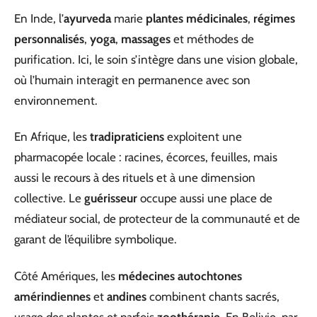
En Inde, l’
ayurveda
marie
plantes médicinales
,
régimes
personnalisés
,
yoga
,
massages
et méthodes de
purification. Ici, le soin s’intègre dans une vision globale,
où l’humain interagit en permanence avec son
environnement.
En Afrique, les
tradipraticiens
exploitent une
pharmacopée locale : racines, écorces, feuilles, mais
aussi le recours à des rituels et à une dimension
collective. Le
guérisseur
occupe aussi une place de
médiateur social, de protecteur de la communauté et de
garant de l’équilibre symbolique.
Côté Amériques, les
médecines autochtones
amérindiennes
et
andines
combinent chants sacrés,
usage des plantes et parfois
zoothérapie
. En Bolivie, par