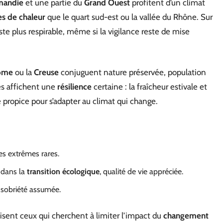
mandie
et une partie du
Grand Ouest
profitent d’un climat
s de chaleur
que le quart sud-est ou la vallée du Rhône. Sur
 reste plus respirable, même si la vigilance reste de mise
ôme
ou la
Creuse
conjuguent nature préservée, population
es affichent une
résilience
certaine : la fraîcheur estivale et
re propice pour s’adapter au climat qui change.
s extrêmes rares.
 dans la
transition écologique
, qualité de vie appréciée.
, sobriété assumée.
sent ceux qui cherchent à limiter l’impact du
changement