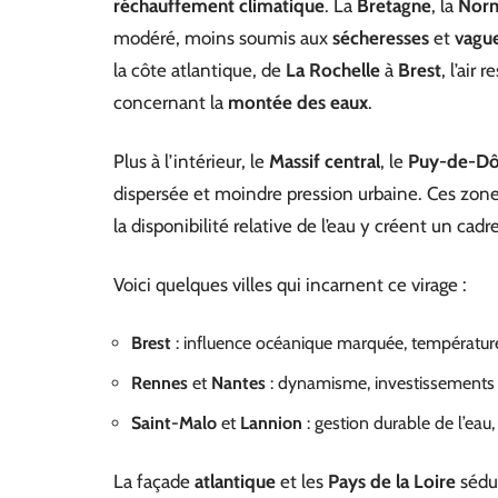
réchauffement climatique
. La
Bretagne
, la
Nor
modéré, moins soumis aux
sécheresses
et
vague
la côte atlantique, de
La Rochelle
à
Brest
, l’air
concernant la
montée des eaux
.
Plus à l’intérieur, le
Massif central
, le
Puy-de-D
dispersée et moindre pression urbaine. Ces zon
la disponibilité relative de l’eau y créent un cad
Voici quelques villes qui incarnent ce virage :
Brest
: influence océanique marquée, température
Rennes
et
Nantes
: dynamisme, investissements
Saint-Malo
et
Lannion
: gestion durable de l’eau
La façade
atlantique
et les
Pays de la Loire
sédui