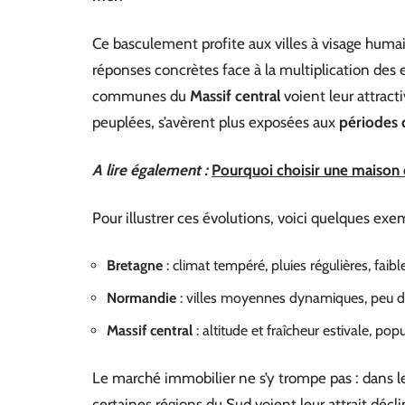
Ce basculement profite aux villes à visage humai
réponses concrètes face à la multiplication des 
communes du
Massif central
voient leur attract
peuplées, s’avèrent plus exposées aux
périodes 
A lire également :
Pourquoi choisir une maison e
Pour illustrer ces évolutions, voici quelques exem
Bretagne
: climat tempéré, pluies régulières, faib
Normandie
: villes moyennes dynamiques, peu d
Massif central
: altitude et fraîcheur estivale, po
Le marché immobilier ne s’y trompe pas : dans 
certaines régions du Sud voient leur attrait déc