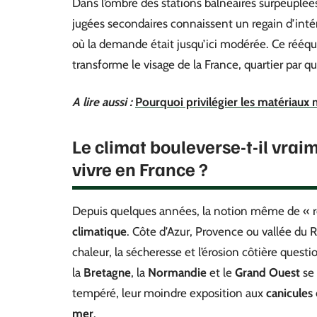
Dans l’ombre des stations balnéaires surpeu
jugées secondaires connaissent un regain d’intér
où la demande était jusqu’ici modérée. Ce rééquil
transforme le visage de la France, quartier par qu
A lire aussi :
Pourquoi privilégier les matériaux 
Le climat bouleverse-t-il vraime
vivre en France ?
Depuis quelques années, la notion même de « rég
climatique
. Côte d’Azur, Provence ou vallée du R
chaleur, la sécheresse et l’érosion côtière quest
la
Bretagne
, la
Normandie
et le
Grand Ouest
se 
tempéré, leur moindre exposition aux
canicules
mer
.