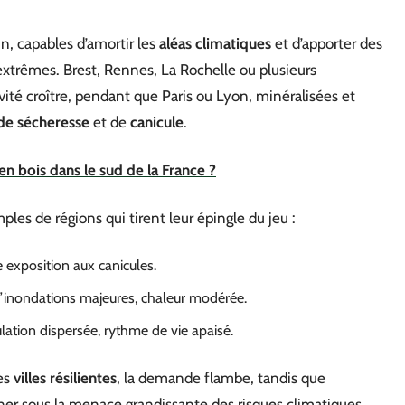
n, capables d’amortir les
aléas climatiques
et d’apporter des
extrêmes. Brest, Rennes, La Rochelle ou plusieurs
ivité croître, pendant que Paris ou Lyon, minéralisées et
de sécheresse
et de
canicule
.
n bois dans le sud de la France ?
ples de régions qui tirent leur épingle du jeu :
le exposition aux canicules.
’inondations majeures, chaleur modérée.
pulation dispersée, rythme de vie apaisé.
les
villes résilientes
, la demande flambe, tandis que
liner sous la menace grandissante des risques climatiques.