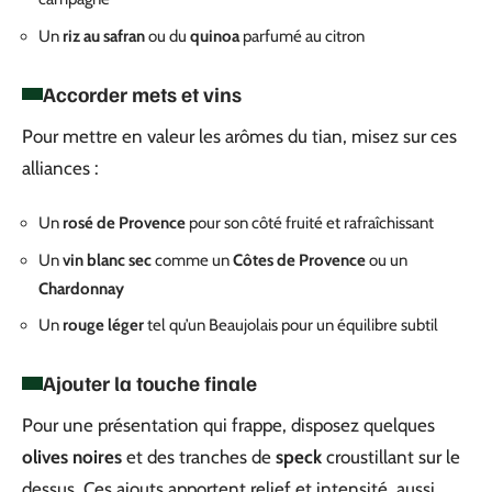
Un
riz au safran
ou du
quinoa
parfumé au citron
Accorder mets et vins
Pour mettre en valeur les arômes du tian, misez sur ces
alliances :
Un
rosé de Provence
pour son côté fruité et rafraîchissant
Un
vin blanc sec
comme un
Côtes de Provence
ou un
Chardonnay
Un
rouge léger
tel qu’un Beaujolais pour un équilibre subtil
Ajouter la touche finale
Pour une présentation qui frappe, disposez quelques
olives noires
et des tranches de
speck
croustillant sur le
dessus. Ces ajouts apportent relief et intensité, aussi