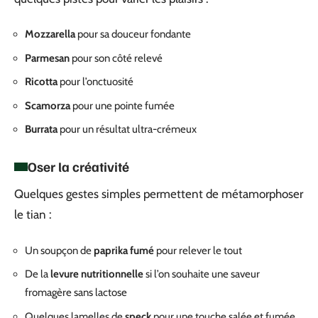
Mozzarella
pour sa douceur fondante
Parmesan
pour son côté relevé
Ricotta
pour l’onctuosité
Scamorza
pour une pointe fumée
Burrata
pour un résultat ultra-crémeux
Oser la créativité
Quelques gestes simples permettent de métamorphoser
le tian :
Un soupçon de
paprika fumé
pour relever le tout
De la
levure nutritionnelle
si l’on souhaite une saveur
fromagère sans lactose
Quelques lamelles de
speck
pour une touche salée et fumée