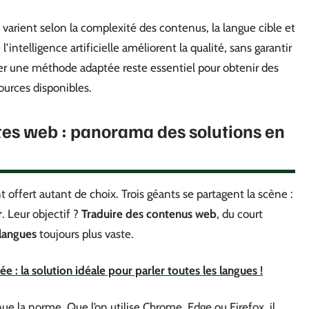
arient selon la complexité des contenus, la langue cible et
intelligence artificielle améliorent la qualité, sans garantir
pter une méthode adaptée reste essentiel pour obtenir des
sources disponibles.
tes web : panorama des solutions en
t offert autant de choix. Trois géants se partagent la scène :
r
. Leur objectif ?
Traduire des contenus web
, du court
langues
toujours plus vaste.
e : la solution idéale pour parler toutes les langues !
e la norme. Que l’on utilise Chrome, Edge ou Firefox, il