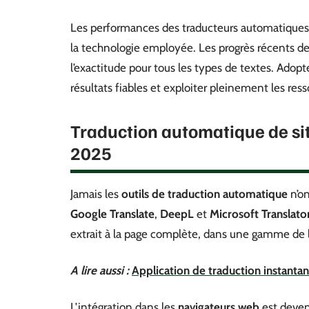
Les performances des traducteurs automatiques v
la technologie employée. Les progrès récents de l’
l’exactitude pour tous les types de textes. Ado
résultats fiables et exploiter pleinement les res
Traduction automatique de si
2025
Jamais les
outils de traduction automatique
n’on
Google Translate
,
DeepL
et
Microsoft Translato
extrait à la page complète, dans une gamme de
A lire aussi :
Application de traduction instantané
L’intégration dans les
navigateurs web
est devenu