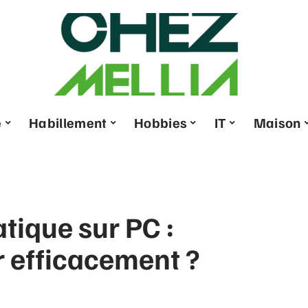
e
Habillement
Hobbies
IT
Maison
tique sur PC :
 efficacement ?